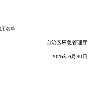
聘用名单
自治区应急管理厅
2025
年
6
月
30
日