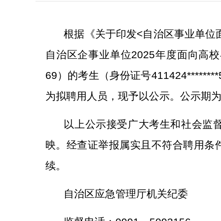
根据《关于印发
<
自治区事业单位
自治区企事业单位
2025
年度面向高校
69
）的考生（身份证号
411424*******
为
拟
聘用
人员，现予以公示。
公示期
以上公示接受广大考生和社会监
映。经查证举报属实且不符合
聘用
条
续。
自治区应急管理厅机关纪委