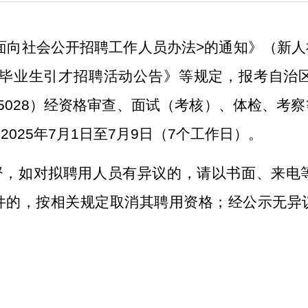
面向社会公开招聘工作人员办法
>
的通知》（新人
毕业生引才招聘活动公告》等规定，报考自治
*5028
）经资格审查、面试（考核）、体检、考察
为
2025
年
7
月
1
日至
7
月
9
日（
7
个工作日）
。
督
，
如对拟
聘用
人员有异议的，请以书面、来电
件的，按相关规定取消其
聘用
资格；经公示无异