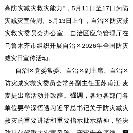
高防灾减灾救灾能力
”
，
5
月
11
日至
17
日为防
灾减灾宣传周。
5
月
13
日上午，自治区防灾减
灾救灾委员会办公室、自治区应急管理厅
在
乌鲁木齐市
组织开展自治区
2026
年全国防灾
减灾日
宣传
活动
。
自治区党委常委、自治区副主席、自治区
防灾减灾救灾委员会常务副主任玉苏甫江
·麦
麦提出席活动并致辞。
强调，
各地各部门各
单位要学深悟透习近平总书记关于防灾减灾
救灾的重要讲话和重要指示批示精神，坚决
防范化解重大灾害风险，守牢安全底线。
要