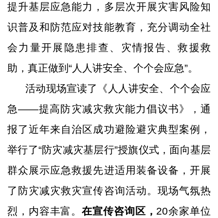
提升基层应急能力，多层次开展灾害风险知
识普及和防范应对技能教育，充分调动全社
会力量开展隐患排查、灾情报告、救援救
助，真正做到
“人人讲安全、个个会应急”。
活动现场
宣读
了《
人人讲安全、个个会应
急
——
提高防灾减灾救灾能力
倡议书
》，
通
报了
近年来自治区
成功避险避灾典型案例，
举行
了
“
防灾减灾基层行
”
授旗
仪式，
面向基层
群众展示应急救援先进适用装备设备，开展
了
防灾减灾救灾宣传咨询活动
。
现场气氛热
烈，内容丰富。
在宣传咨询区，
20
余家单位