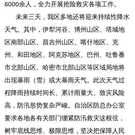
6000
余人，全力开展抢险救灾各项工作。
未来三天，我区多地
还
将迎来持续性降水
天气
。
其中
，
伊犁河谷、博州山区、塔城地
区南部山区、昌吉州山区、喀什地区、克
州、和田地区、阿克苏地区、巴州、吐鲁番
市北部山区、哈密市北部山区等
区域局地将
出现
暴雨（雪）或大暴雨
天气。此次天气过
程
降雨持续时间长、累计雨量大
、
致灾风险
高，防汛形势复杂严峻。
自治区防总办公室
要求
各地各有关部门绷紧防汛救灾这根弦，
树牢底线思维、极限思维，坚决把保障人民