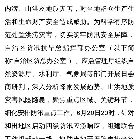
内涝
、山洪及地质灾害，对当地群众生产生
活和生命财产安全造成威胁。为科学有序防
范处置洪涝灾害，
切实
筑牢防汛安全屏障，
自治区防汛抗旱总指挥部
办公室
（以下简
称
“自治区防总
办公室
”）
、应急管理厅
组织自
然资源厅、水利厅、气象局等部门开展
日
会
商研判，
深入
分析降雨发展趋势、山洪地质
灾害风险隐患，聚焦重点区域、关键环节，
细化
安排
防汛重点工作。
6
月
20
日
20
时，针对
和田地区启动四级防汛应急响应，
组建
联合
工作组赶赴
一线
，协助当地开展隐患排查
整