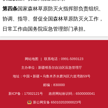
第四条
国家森林草原防灭火指挥部负责组织、
协调、指导、督促全国森林草原防灭火工作，
日常工作由国务院应急管理部门承担。
县级以上地方人民政府根据实际需要建立的森
林草原防灭火指挥机构（机制），负责组织、
协调、指导、督促本行政区域的森林草原防灭
网站地图
|
联系电话：0991-5093123
主办单位：新疆维吾尔自治区应急管理厅
火工作，日常工作由本级人民政府应急管理部
地址：中国 • 新疆 • 乌鲁木齐水磨沟区六道湾路59号
门承担。
邮编：830000
第五条
县级以上人民政府组织领导应急管理、
新ICP备：17002121号
政府网站标识码：6500000041
林业草原、公安、消防救援等部门按照职责分
新公网安备 65010202000023号