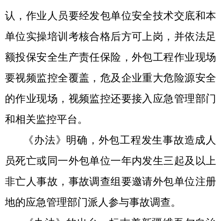
认
，
作业人员
要
经发包单位安全技术交底和本
单位实操培训考核合格后方可上岗
，
并依法
足
额投保安全生产责任保险
，
外包工程作业现场
要视频监控全覆盖，危及企业重大危险源安全
的作业现场，视频监控还要接入应急管理部门
和相关监控平台。
《办法》
明确
，
外包工程发生
事故
造成人
员死亡或同一外包单位一年内发生三起及以上
非亡人
事故，
事故调查组要
邀请外包单位注册
地
的
应急管理部门
派人
参与事故调查。