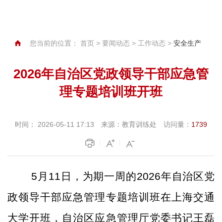
您当前的位置：
首页
>
要闻动态
>
工作动态
>
安全生产
2026年自治区党政领导干部应急管
理专题培训班开班
时间：
2026-05-11 17:13
来源：
教育训练处
访问量：
1739
5
月
11
日
，
为期一周的
202
6
年
自治区
党
政领导干部应急管理专
题
培训
班
在
上海交通
大学
开班，
自
治区应急管理
厅党委书记
王磊