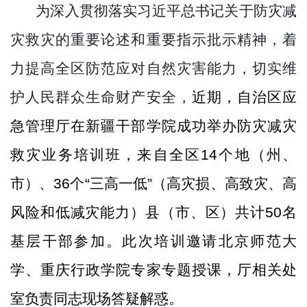
为深入贯彻
落实习近平总书记关于防灾减
灾救灾的重要论述和重要指示批示精神
，着
力提高
全区
防范应对自
然灾害能力，切实维
护人民群众生命财产安全，
近期
，
自治区
应
急管理厅在新疆干部学院成功举办
防灾减灾
救灾业务培训
班
，
来自全区
14个
地（州、
市）
、
36个“三高一低”（高灾损、高致灾、高
风险和低减灾能力）县（市、区）共计
50名
基层干部参加
。
此次
培训邀请北京师范大
学、重庆行政学院专家
专题授课
，
厅
相关
处
室负责同志
现场答疑解惑
。