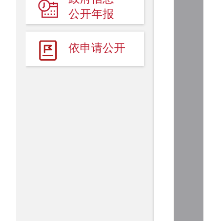
人事信息
公开年报
财政预／决算公开
依申请公开
建议提案
-
事故统计及调查处理
统计数据
挂牌督办
事故调查报告
+
行政许可／行政处罚／其他对外管理服务
政府采购
+
重点领域信息公开