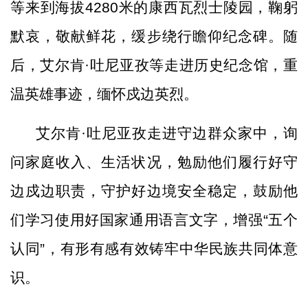
等来到海拔4280米的康西瓦烈士陵园，鞠躬
默哀，敬献鲜花，缓步绕行瞻仰纪念碑。随
后，艾尔肯·吐尼亚孜等走进历史纪念馆，重
温英雄事迹，缅怀戍边英烈。
艾尔肯·吐尼亚孜走进守边群众家中，询
问家庭收入、生活状况，勉励他们履行好守
边戍边职责，守护好边境安全稳定，鼓励他
们学习使用好国家通用语言文字，增强“五个
认同”，有形有感有效铸牢中华民族共同体意
识。