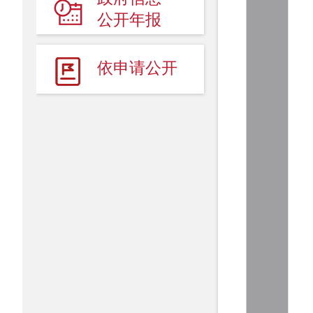
人事信息
公开年报
财政预／决算公开
依申请公开
建议提案
+
事故统计及调查处理
+
行政许可／行政处罚／其他对外管理服务
政府采购
+
重点领域信息公开