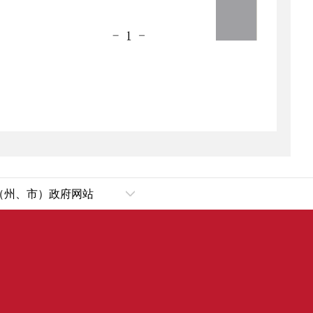
（州、市）政府网站
乌鲁木齐市
犁哈萨克自治州
塔城地区
阿勒泰地区