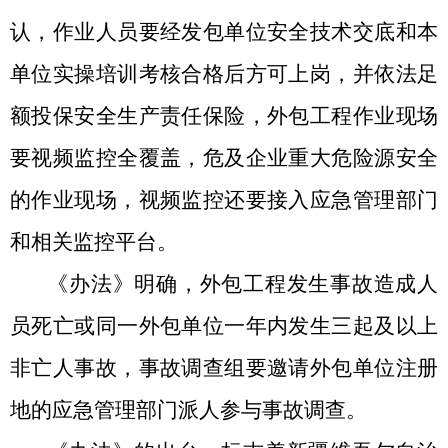
认
，
作业人员
要
经发包单位安全技术交底和本
单位实操培训考核合格后方可上岗
，
并依法
足
额投保安全生产责任保险
，
外包工程作业现场
要视频监控全覆盖，危及企业重大危险源安全
的作业现场，视频监控还要接入应急管理部门
和相关监控平台。
《办法》
明确
，
外包工程发生
事故
造成人
员死亡或同一外包单位一年内发生三起及以上
非亡人
事故，
事故调查组要
邀请外包单位注册
地
的
应急管理部门
派人
参与事故调查。