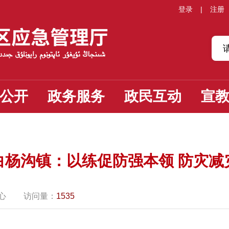
登录
|
注册
公开
政务服务
政民互动
宣
白杨沟镇：以练促防强本领 防灾减
心
访问量：
1535