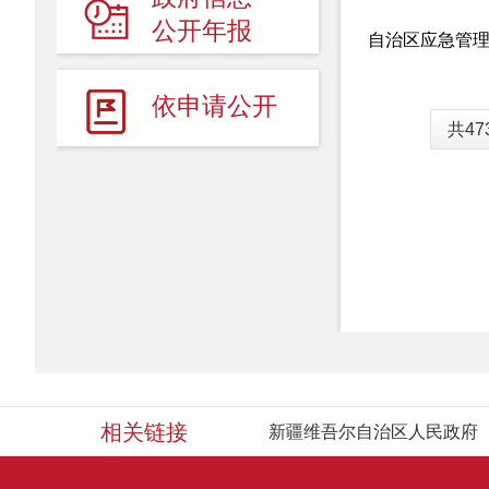
人事信息
公开年报
自治区应急管
财政预／决算公开
依申请公开
建议提案
共4
+
事故统计及调查处理
+
行政许可／行政处罚／其他对外管理服务
政府采购
+
重点领域信息公开
相关链接
新疆维吾尔自治区人民政府