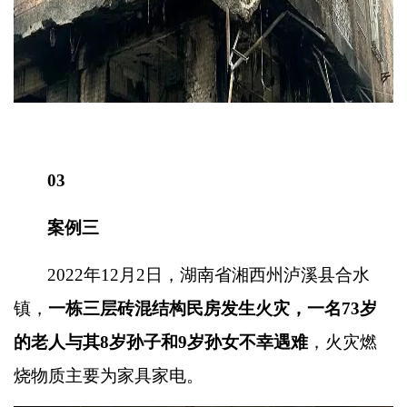
03
案例三
2022
年
12
月
2
日，湖南省湘西州泸溪县合水
镇，
一栋三层砖混结构民房发生火灾，一名
73
岁
的老人与其
8
岁孙子和
9
岁孙女不幸遇难
，
火灾燃
烧物质主要为家具家电。