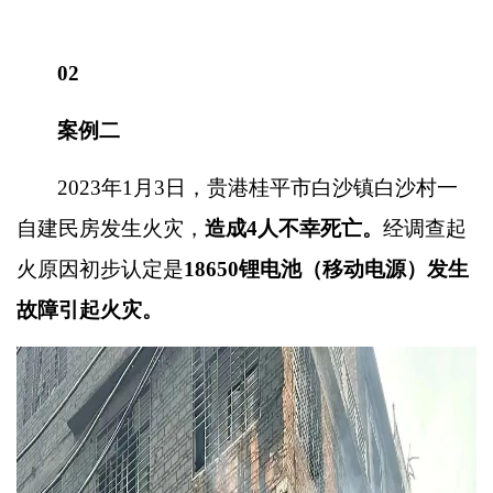
02
案例二
2023
年
1
月
3
日，贵港桂平市白沙镇白沙村一
自建民房发生火灾，
造成
4
人不幸死亡
。
经调查起
火原因初步认定是
18650
锂电池（移动电源）发生
故障引起火灾。