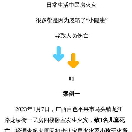
日常生活中民房火灾
很多都是因为忽略了
“
小隐患
”
导致人员伤亡
01
案例一
2023
年
1
月
7
日，广西百色平果市马头镇龙江
路龙泉街一民房四楼卧室发生火灾，
致
3
名儿童死
亡。
经调查起火原因初步认定是
火灾系小孩玩火所