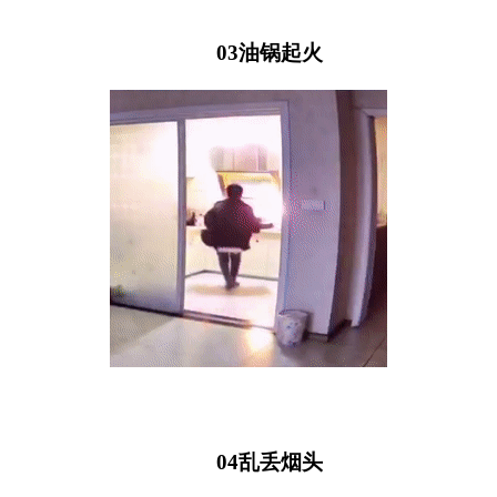
03
油锅起火
04
乱丢烟头