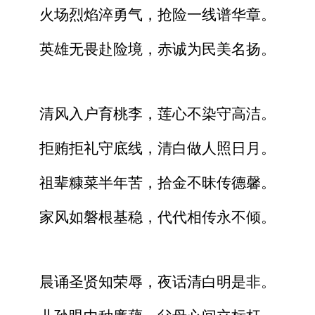
火场烈焰淬勇气，抢险一线谱华章。
英雄无畏赴险境，赤诚为民美名扬。
清风入户育桃李，莲心不染守高洁。
拒贿拒礼守底线，清白做人照日月。
祖辈糠菜半年苦，拾金不昧传德馨。
家风如磐根基稳，代代相传永不倾。
晨诵圣贤知荣辱，夜话清白明是非。