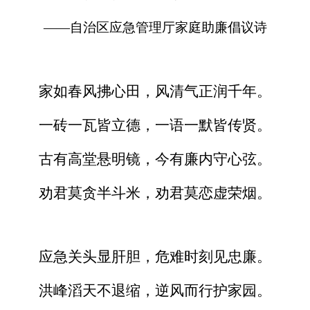
——
自治区应急管理厅
家庭助廉倡议诗
家如春风拂心田，风清气正润千年。
一砖一瓦皆立德，一语一默皆传贤。
古有高堂悬明镜，今有廉内守心弦。
劝君莫贪半斗米，劝君莫恋虚荣烟。
应急关头显肝胆，危难时刻见忠廉。
洪峰滔天不退缩，逆风而行护家园。