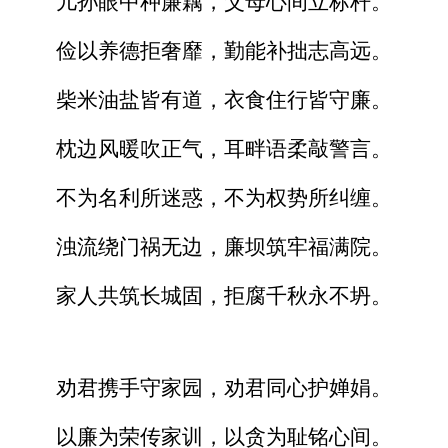
儿孙眼中种廉藕，父母心间立标杆。
俭以养德拒奢靡，勤能补拙志高远。
柴米油盐皆有道，衣食住行皆守廉。
枕边风暖吹正气，耳畔语柔敲警言。
不为名利所迷惑，不为权势所纠缠。
浊流绕门祸无边，廉坝筑牢福满院。
家人共筑长城固，拒腐千秋永不坍。
劝君携手守家园，劝君同心护婵娟。
以廉为荣传家训，以贪为耻铭心间。