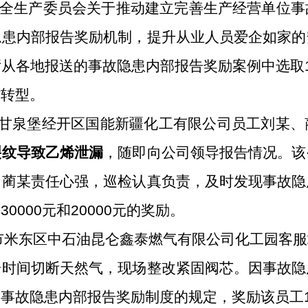
全生产委员会关于推动建立完善生产经营单位事
隐患内部报告奖励机制，提升从业人员爱企如家的
厅从各地报送的事故隐患内部报告奖励案例中选取
防转型。
甘泉堡经开区国能新疆化工有限公司员工刘某、
裂纹导致乙烯泄漏
，随即向公司领导报告情况。该
、蔺某责任心强，巡检认真负责，及时发现
事故
隐
某
30000
元
和
20000
元的奖励。
市米东区中石油昆仑鑫泰燃气有限公司化工园客服
一时间切断天然气，现场整改紧固阀芯。因事故隐
照事故隐患内部报告奖励制度的规定，
奖励该员工