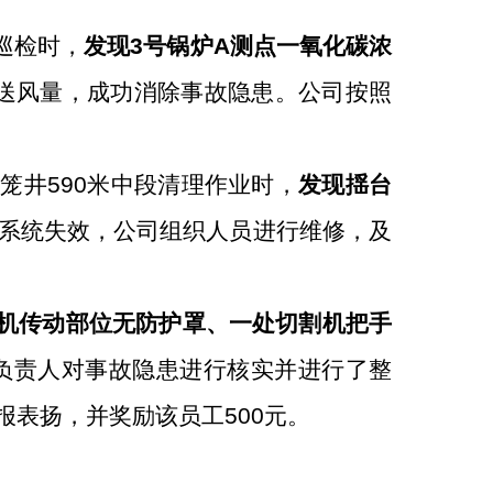
巡检时，
发现
3
号锅炉
A
测点一氧化碳浓
送风量，成功消除
事故
隐患。
公司按照
罐笼井
590
米中段清理作业时，
发现揺台
系统失效，公司组织人员进行维修，及
机传动部位无防护罩、一处切割机把手
负责人
对
事故
隐患进行核实并进行
了
整
报表扬，并奖励该员工
500
元。