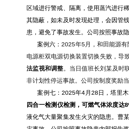
区域进行警戒
、隔离
，使用蒸汽进行
其隐蔽，如未及时发现处理，会因管
患，避免了
事故发生
。公司按照事故
案例六：
2025
年
5
月，和田能源有
电源柜双电源切换装置切换失败，导
法监视和调整
。
当日值班长
刘某
及时
非计划性停运事故
。
公司按制度奖励
案例七：
2025
年
4
月
28
日，
塔里木
四合一检测仪检测，可燃气体浓度
达
液化气大量聚集发生火灾
的隐患。曹