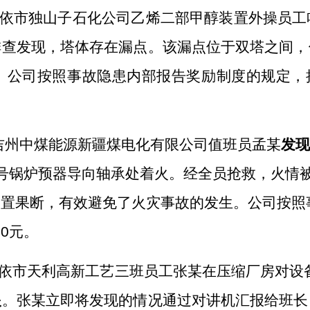
依市独山子石化公司乙烯二部甲醇装置外操
员工
排查
发现
，塔体存在漏点。该漏点位于双塔之间，
。公司按照事故隐患内部报告奖励制度的规定，
吉州中煤能源新疆煤电化有限公司值班员孟某
发
号
锅炉
预器导向轴承处着火。经全员抢救，火情
处置果断，有效避免了火灾事故的发生。
公司按照
00
元
。
依市天利高新工艺三班员工张某在压缩厂房对设
眼
。张某立即将发现
的
情况通过对讲机汇报
给
班长