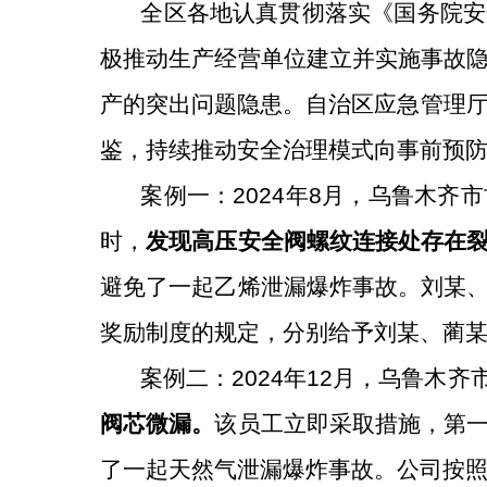
全区各地认真贯彻落实《国务院安
极推动生产经营单位建立并实施事故
产的突出问题隐患。自治区应急管理
鉴，持续推动安全治理模式向事前预
案例一：
2024
年
8
月，乌鲁木齐市
时，
发现高压安全阀螺纹连接处存在
避免了一起乙烯泄漏爆炸事故。刘某
奖励制度的规定，分别给予刘某、蔺
案例二：
2024
年
12
月，乌鲁木齐
阀芯微漏
。
该员工
立即
采取措施，第
了一起天然气泄漏爆炸事故。
公司按