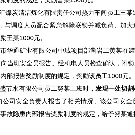
奖励制度的规定，
奖励曹某
1500
元。
汇煤炭清洁炼化有限责任公司热力车间员工王某
，与调度人员配合紧急解除联锁并减负荷、加大
奖励
王某
1000
元。
泰市华通矿业有限公司中珹项目部凿岩工黄某在
即向
当班安全员
报告。
经机电人员检查确认，闭锁
患内部报告奖励制度的规定，
奖励该员工
1000
元。
盛节水有限公司员工努某上班时，
发现一处切割
向
公司安全
负责人
报告了相关情况
。
该公司
安全
照事故隐患内部报告奖励制度的规定，
给予努某通