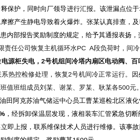
稀释保护，同时向厂领导进行汇报。该泄漏点位于
线摩擦产生静电导致着火爆炸。张某认真排查
，
及
隐患内部报告奖励制度的规定，给予其通报表扬，
限责任公司恢复主机循环水
PC A
段负荷时，间冷
致
电源柜失电，
2
号机组间冷塔内扇区电动阀、百
联系热控检修处理，恢复
2
号机间冷正常运行。因
当班值班组成员刘某、谢某、罗某、耿某各
50
0
元
油田
阿克苏油气储运中心员工曹某巡检北区液化
8%
，经拆卸保温层发现，液相装车汇管紧急切断
某立即上报
，联系维保技术人员进行维修
。该事故