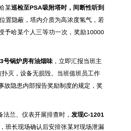
哈某
巡检至
PSA
吸附塔时，间断性听到
位置隐蔽，塔内介质为高浓度氢气，若
授予哈某个人三等功一次
，奖励
10000
现
3
号锅炉房有油烟味
，立即汇报当班主
被扑灭，设备无损毁。当班值班员工作
事故隐患内部报告奖励制度的规定，
奖
备法兰、仪表
开展
排查
时
，
发现
C-1201
，班长现场确认后安排张某对现场泄漏