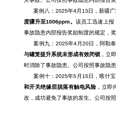
灾事故。
公司按照事故隐患内部报告
案例八：
2025
年
4
月
13
日，新疆广
度骤升至
1006ppm
。
该员工迅速上报
事故隐患内部报告奖励制度的规定，
案例九：
2025
年
4
月
20
日，阿勒
与罐笼提升系统未形成有效闭锁
，
立
时消除
了事故
隐患。
公司按照事故隐
案例十：
2025
年
5
月
15
日，喀什宝
和开关绝缘层脱落有触电风险
，立即
改，成功避免了事故的发生
。
公司按