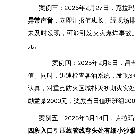
案例三：
2025
年
2
月
27
日，克拉玛
异常声音
，立即汇报值班长
。经
现场
未及时发现，可能引发火灾爆炸事故
元。
案例四：
2025
年
2
月
8
日，昌
值。同时，迅速检查各油系统，发现
3
认真，对重点防火区域扑灭初期火灾
励孟某
2000
元，奖励当日值班
班组
30
案例五：
2025
年
3
月
14
日，克拉玛
四段入口引压线管线弯头处有细小沙