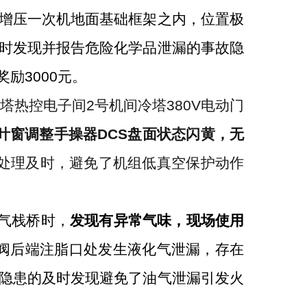
增压一次机地面基础框架之内，位置极
时发现
并报告危险化学品
泄漏
的
事故隐
奖励
3000
元。
塔热控电子间
2
号机间冷塔
380V
电动门
叶窗调整手操器
DCS
盘面状态闪黄，无
处理及时，避免了机组低真空保护动作
。
气栈桥时
，
发现有异常气味，现场使用
阀后端注脂口处发生液化气泄漏，存在
隐患的及时发现避免了油气泄漏引发火