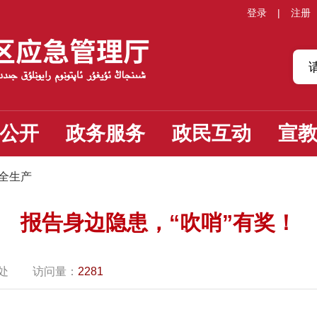
登录
|
注册
公开
政务服务
政民互动
宣
全生产
报告身边隐患，“吹哨”有奖！
处
访问量：
2281