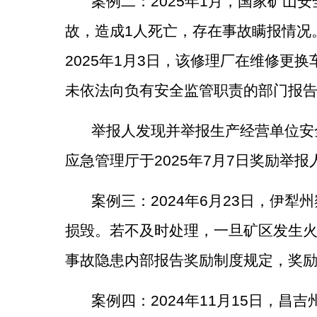
案例二：
2025
年
1
月，国家矿山安
故，造成
1
人死亡，存在事故瞒报情况
2025
年
1
月
3
日，该修理厂在维修更换
未依法向负有安全监管职责的部门报
举报人发现并举报生产经营单位安
应急管理厅于
2025
年
7
月
7
日奖励举报
案例
三
：
2024
年
6
月
23
日，伊犁州
损毁。若不及时处理，一旦矿区发生
事故隐患内部报告奖励制度规定，奖
案例
四
：
2024
年
11
月
15
日，昌吉