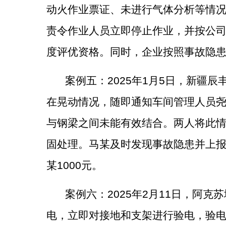
动火作业票证、未进行气体分析等情
责令作业人员立即停止作业，并按公
度评优资格。同时，企业按照事故隐
案例
五
：
2025
年
1
月
5
日，新疆辰
在晃动情况，随即通知车间管理人员
与钢梁之间未能有效结合。两人将此
固处理。马某及时发现事故隐患并上
某
1000
元。
案例
六
：
2025
年
2
月
11
日，阿克苏
电，立即对接地和支架进行验电，验