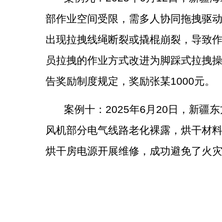
部作业空间受限，需多人协同拖拽驱
出现拉拽线绳断裂或撬棍崩裂，导致
员拉拽的作业方式改进为脚踩式拉拽
告奖励制度规定，奖励张某
1000
元。
案例
十
：
2025
年
6
月
20
日，新疆东
风机部分电气线路老化裸露，烘干材
烘干房电源开展维修，成功避免了火