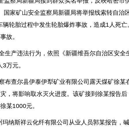
全监察局新疆局接到群众实名举报，反映哈密市
。国家矿山安全监察局新疆局将举报线索转自治
车辆轮胎过程中发生轮胎爆炸事故，造成
1
人死亡
告事故。
全生产违法行为，依照《新疆维吾尔自治区安全
人
3
万元。
察布查尔县伊泰伊犁矿业有限公司露天煤矿徐某
火灾，将影响取水灭火进度。该矿接到徐某报告后
励徐某
1000
元。
州玛纳斯祥云化纤有限公司从业人员郭某报告，