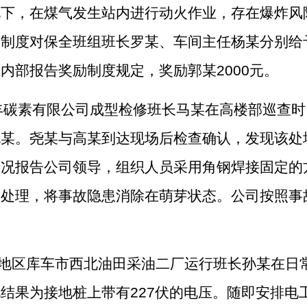
况下，在煤气发生站内进行动火作业，存在爆炸风
司制度对保全班组班长罗某、车间主任杨某分别给
患内部报告奖励制度规定，奖励郭某
2000
元。
丰碳素有限公司成型检修班长马某在高楼部巡查时
尧某。尧某与高某到达现场后检查确认，发现该处
情况报告公司领导，组织人员采用角钢焊接固定的
报处理，将事故隐患消除在萌芽状态。
公司
按照事
地区库车市西北油田采油二厂运行班长孙某在日
电结果为接地桩上带有
227
伏的电压。随即安排电