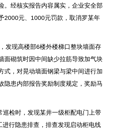
险。经核实报告内容属实，企业安全部
予
2000
元、
1000
元罚款，取消罗某年
，发现高楼部
6
楼外楼梯口整块墙面存
墙面砌筑时因中间缺少拉筋导致加气块
方式，对晃动墙面钢梁与梁中间进行加
故隐患内部报告奖励制度规定
，
奖励马
常巡检时，发现某井一级柜配电门上带
工进行隐患排查，排查发现启动柜电线