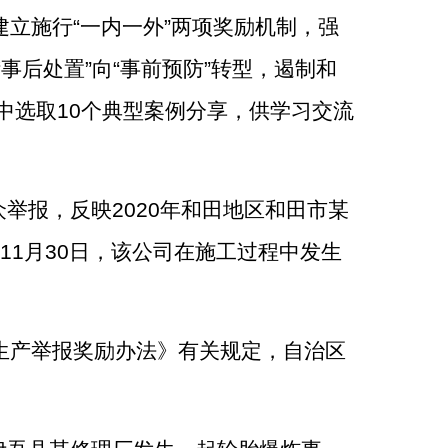
建立施行
“
一内一外
”
两项奖励机制，
强
“
事后处置
”
向
“
事前预防
”
转型，遏制和
中选取
10
个典型案例分享，供学习交流
众举报，反映
2020
年和田地区和田市某
11
月
30
日，该公司在施工过程中发生
生产举报奖励办法》有关规定，自治区