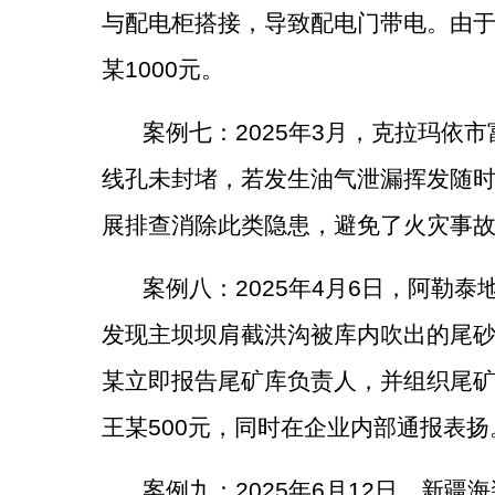
与配电柜搭接，导致配电门带电。由
某
1000
元。
案例
七
：
2025
年
3
月，克拉玛依市
线孔未封堵，若发生油气泄漏挥发随
展排查消除此类隐患，避免了火灾事
案例
八
：
2025
年
4
月
6
日，阿勒泰
发现主坝坝肩截洪沟被库内吹出的尾
某立即报告尾矿库负责人，并组织尾
王某
500
元，同时在企业内部通报表扬
案例
九
：
2025
年
6
月
12
日，新疆海