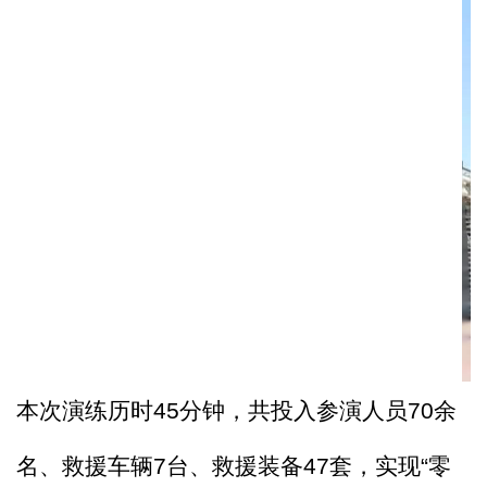
本次演练
历时
45
分钟
，
共投入参演人员
70
余
名
、救援车辆
7
台、救援装备
47
套，实现
“
零