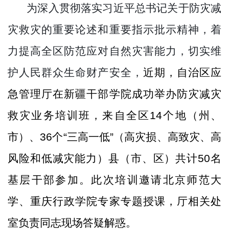
为深入贯彻
落实习近平总书记关于防灾减
灾救灾的重要论述和重要指示批示精神
，着
力提高
全区
防范应对自
然灾害能力，切实维
护人民群众生命财产安全，
近期
，
自治区
应
急管理厅在新疆干部学院成功举办
防灾减灾
救灾业务培训
班
，
来自全区
14个
地（州、
市）
、
36个“三高一低”（高灾损、高致灾、高
风险和低减灾能力）县（市、区）共计
50名
基层干部参加
。
此次
培训邀请北京师范大
学、重庆行政学院专家
专题授课
，
厅
相关
处
室负责同志
现场答疑解惑
。