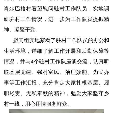
肖尔巴格村
看望慰问
驻村工作队员，实地调
研驻村工作情况，进一步
为工作队员
提振精
神、凝聚干劲。
慰问组
实地
察
看
了
驻村工作队员
的
办公
和
生活环境，详细了解工作开展
和
后勤保障等
情况，
并
与
4
个驻村工作队座谈交流，认真听
取
基层党建、强村富民、治理效能、为民办
事
等
工作
汇报，充分肯定大家扎根基层、履
职尽责、无私奉献的
精神
，
勉励
大家坚守乡
村一线
，
用心用
情
服务群众。