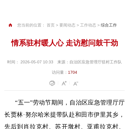
您当前的位置：
首页
>
要闻动态
>
工作动态
>
综合工作
情系驻村暖人心 走访慰问鼓干劲
时间：
2026-05-07 10:33
来源：
自治区应急管理厅驻村工作队
访问量：
1704
“
五一
”
劳动节期间，自治区应急管理厅厅
长贾林
·
努尔哈米提带队赴和田市伊里其乡，
先后到
肖拉克村、苏开墩村、亚甫拉克村、