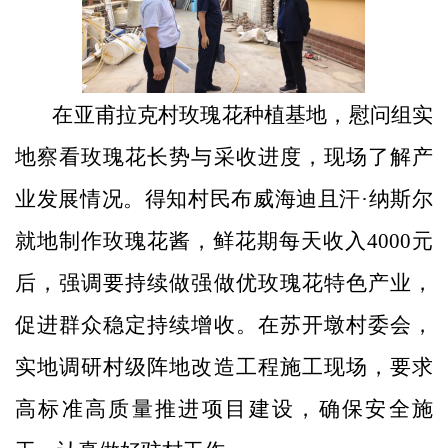
在
亚甫拉克村玫瑰花种植基地，
慰问组
实
地察看玫瑰
花
长势与采收进度，现场了解产
业发展情况。得知村民布威海迪且汗
·
纳斯尔
就地制作玫瑰花酱，
鲜花期每天收入
4000
元
后，强调要持续做强做优玫瑰花特色产业，
促进
群众稳定持续增收。
在
苏开墩村委会，
实地调研村级阵地改造工程施工现场，要求
高标准高质量推进项目建设，
确保
安全
施