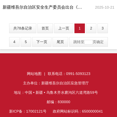
新疆维吾尔自治区安全生产委员会出台《自治区防范迟报漏报谎报瞒报生产安全事故行为管理办法》 织密部门协同网
2025-10-21
共78条记录
首页
上一页
1
2
3
4
5
下一页
尾页
跳转至
页
确定
网站地图
|
联系电话：0991-5093123
主办单位：新疆维吾尔自治区应急管理厅
地址：中国 • 新疆 • 乌鲁木齐水磨沟区六道湾路59号
邮编：830000
新ICP备：17002121号
政府网站标识码：6500000041