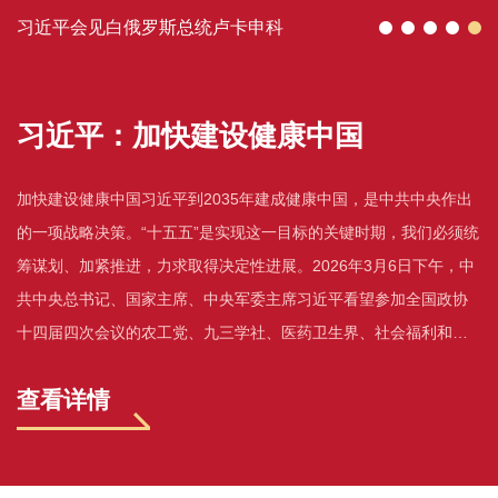
习近平会见白俄罗斯总统卢卡申科
习近平：加快建设健康中国
加快建设健康中国习近平到2035年建成健康中国，是中共中央作出
的一项战略决策。“十五五”是实现这一目标的关键时期，我们必须统
筹谋划、加紧推进，力求取得决定性进展。2026年3月6日下午，中
共中央总书记、国家主席、中央军委主席习近平看望参加全国政协
十四届四次会议的农工党、九三学社、医药卫生界、社会福利和社
会保障界委员，并参加联组会，听取意见和建议。新华社记者 谢环
查看详情
驰/摄第...